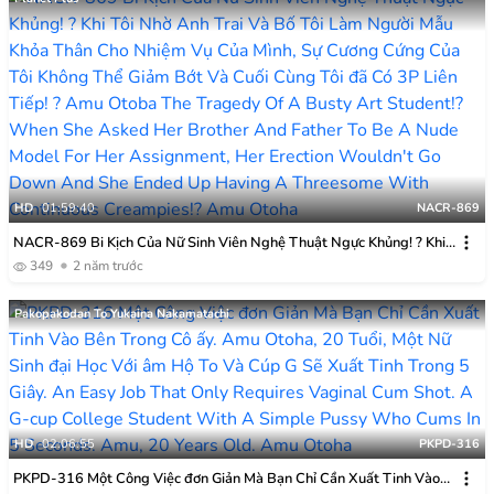
HD
01:59:40
NACR-869
NACR-869 Bi Kịch Của Nữ Sinh Viên Nghệ Thuật Ngực Khủng! ? Khi
Tôi Nhờ Anh Trai Và Bố Tôi Làm Người Mẫu Khỏa Thân Cho Nhiệm Vụ
349
2 năm trước
Của Mình, Sự Cương Cứng Của Tôi Không Thể Giảm Bớt Và Cuối Cùng
Tôi đã Có 3P Liên Tiếp! ? Amu Otoba
Pakopakodan To Yukaina Nakamatachi
HD
02:06:55
PKPD-316
PKPD-316 Một Công Việc đơn Giản Mà Bạn Chỉ Cần Xuất Tinh Vào