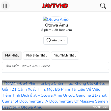
Otowa Amu
8
phim
2K
lượt xem
Yêu thích
Mới Nhất
Phổ Biến Nhất
Yêu Thích Nhất
Namanama
HD
01:33:53
NAMH-054