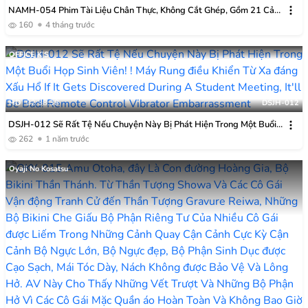
NAMH-054 Phim Tài Liệu Chân Thực, Không Cắt Ghép, Gồm 21 Cảnh
Xuất Tinh: Một Bộ Phim Tài Liệu Về Việc Tiêm Tinh Dịch ồ ạt – Otowa
160
4 tháng trước
Amu
OFFICE K’S
HD
02:38:38
DSJH-012
DSJH-012 Sẽ Rất Tệ Nếu Chuyện Này Bị Phát Hiện Trong Một Buổi
Họp Sinh Viên! ! Máy Rung điều Khiển Từ Xa đáng Xấu Hổ
262
1 năm trước
Oyaji No Kosatsu