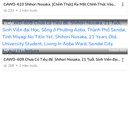
CAWD-610 Shihori Nosaka. [Chính Thức] Ra Mắt Chính Thức Vào
Ngày 2 Tháng 1 Năm 2024 Sự Thôi Thúc đầu Tiên Trong đời, Tôi Sẽ
233
2 năm trước
Nỗ Lực Hết Mình
Kawaii
HD
02:23:59
CAWD-609
CAWD-609 Chưa Có Tiêu đề. Shihori Nosaka, 21 Tuổi, Sinh Viên đại
Học, Sống ở Phường Aoba, Thành Phố Sendai, Tỉnh Miyagi
269
2 năm trước