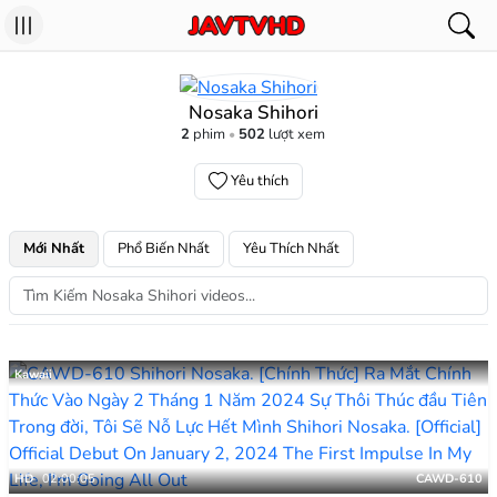
Nosaka Shihori
2
phim
502
lượt xem
Yêu thích
Mới Nhất
Phổ Biến Nhất
Yêu Thích Nhất
Kawaii
HD
02:00:05
CAWD-610