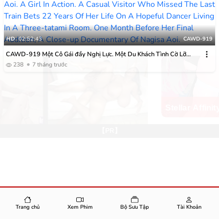
HD
02:52:43
CAWD-919
CAWD-919 Một Cô Gái đầy Nghị Lực. Một Du Khách Tình Cờ Lỡ
Chuyến Tàu Cuối Cùng đã đặt Cược 22 Năm Cuộc đời Mình Vào Một
238
7 tháng trước
Nữ Vũ Công đầy Hy Vọng Sống Trong Một Căn Phòng Ba Chiếu
Tatami. Một Tháng Trước Buổi Thử Giọng Cuối Cùng, Bộ Phim Tài Liệu
Cận Cảnh Về Nagisa Aoi.
Stellar Affinity
【PR】
Trang chủ
Xem Phim
Bộ Sưu Tập
Tài Khoản