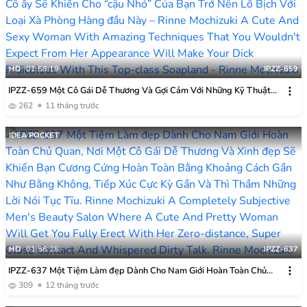
HD
01:58:19
IPZZ-659
IPZZ-659 Một Cô Gái Dễ Thương Và Gợi Cảm Với Những Kỹ Thuật
Tuyệt Vời Mà Bạn Không Ngờ Tới Từ Vẻ Ngoài Của Cô ấy Sẽ Khiến
262
11 tháng trước
Cho “cậu Nhỏ” Của Bạn Trở Nên Lố Bịch Với Loại Xà Phòng Hàng đầu
Này – Rinne Mochizuki
IDEA POCKET
HD
01:58:28
IPZZ-637
IPZZ-637 Một Tiệm Làm đẹp Dành Cho Nam Giới Hoàn Toàn Chủ
Quan, Nơi Một Cô Gái Dễ Thương Và Xinh đẹp Sẽ Khiến Bạn Cương
309
12 tháng trước
Cứng Hoàn Toàn Bằng Khoảng Cách Gần Như Bằng Không, Tiếp Xúc