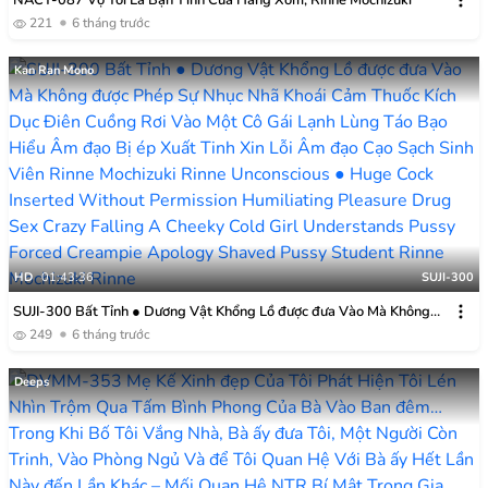
221
6 tháng trước
Kan Ran Mono
HD
01:43:36
SUJI-300
SUJI-300 Bất Tỉnh ● Dương Vật Khổng Lồ được đưa Vào Mà Không
được Phép Sự Nhục Nhã Khoái Cảm Thuốc Kích Dục Điên Cuồng Rơi
249
6 tháng trước
Vào Một Cô Gái Lạnh Lùng Táo Bạo Hiểu Âm đạo Bị ép Xuất Tinh Xin
Lỗi Âm đạo Cạo Sạch Sinh Viên Rinne Mochizuki Rinne
Deeps