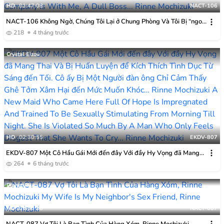
HD
01:47:08
NACT-106
NACT-106 Không Ngờ, Chúng Tôi Lại ở Chung Phòng Và Tôi Bị “ngoại
Tình”! Cấp Dưới Xinh đẹp Nhất Công Ty Lại ở Chung Phòng Với Tôi,
218
4 tháng trước
Một ông Chủ Tẻ Nhạt… Rinne Mochizuki
Crystal Eizou
HD
02:30:55
EKDV-807
EKDV-807 Một Cô Hầu Gái Mới đến đây Với đầy Hy Vọng đã Mang
Thai Và Bị Huấn Luyện để Kích Thích Tình Dục Từ Sáng đến Tối. Cô
264
6 tháng trước
ấy Bị Một Người đàn ông Chỉ Cảm Thấy Ghê Tởm Xâm Hại đến Mức
Muốn Khóc… Rinne Mochizuki
Planet Plus
HD
01:55:38
NACT-087
NACT-087 Vợ Tôi Là Bạn Tình Của Hàng Xóm, Rinne Mochizuki