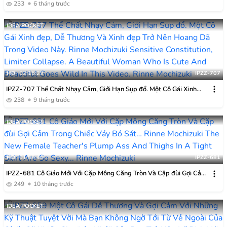
Khám đêm Ngược Với Một Người đàn ông Bị Thương Không Thể Cử
233
6 tháng trước
động Và Xuất Tinh Vào Anh Ta ở Tư Thế Cưỡi Ngựa! Y Tá Tình Dục
Tận Tụy Mochizuki Rinne
IDEA POCKET
HD
02:15:29
IPZZ-707
IPZZ-707 Thể Chất Nhạy Cảm, Giới Hạn Sụp đổ. Một Cô Gái Xinh
đẹp, Dễ Thương Và Xinh đẹp Trở Nên Hoang Dã Trong Video Này.
238
9 tháng trước
Rinne Mochizuki
IDEA POCKET
HD
01:58:46
IPZZ-681
IPZZ-681 Cô Giáo Mới Với Cặp Mông Căng Tròn Và Cặp đùi Gợi Cảm
Trong Chiếc Váy Bó Sát… Rinne Mochizuki
249
10 tháng trước
IDEA POCKET