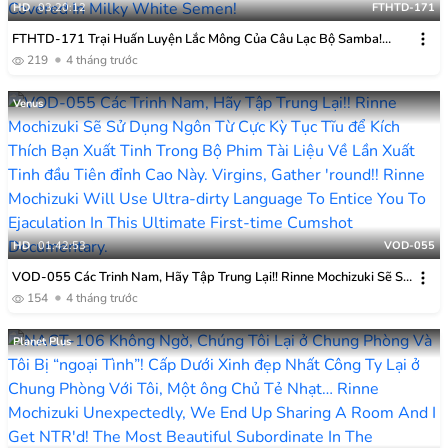
HD
03:20:12
FTHTD-171
FTHTD-171 Trại Huấn Luyện Lắc Mông Của Câu Lạc Bộ Samba!
Huấn Luyện Lắc Hông Cường độ Cao Với Những Vòng Ba Gợi Cảm
219
4 tháng trước
Trong Bộ Bikini Phủ đầy Tinh Dịch Trắng Sữa!
Venus
HD
01:42:53
VOD-055
VOD-055 Các Trinh Nam, Hãy Tập Trung Lại!! Rinne Mochizuki Sẽ Sử
Dụng Ngôn Từ Cực Kỳ Tục Tĩu để Kích Thích Bạn Xuất Tinh Trong Bộ
154
4 tháng trước
Phim Tài Liệu Về Lần Xuất Tinh đầu Tiên đỉnh Cao Này.
Planet Plus