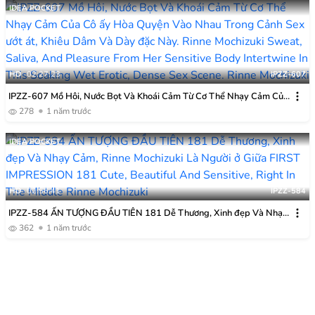
Cực Kỳ Gần Và Thì Thầm Những Lời Nói Tục Tĩu. Rinne Mochizuki
IDEA POCKET
HD
02:27:23
IPZZ-607
IPZZ-607 Mồ Hôi, Nước Bọt Và Khoái Cảm Từ Cơ Thể Nhạy Cảm Của
Cô ấy Hòa Quyện Vào Nhau Trong Cảnh Sex ướt át, Khiêu Dâm Và
278
1 năm trước
Dày đặc Này. Rinne Mochizuki
IDEA POCKET
HD
02:56:41
IPZZ-584
IPZZ-584 ẤN TƯỢNG ĐẦU TIÊN 181 Dễ Thương, Xinh đẹp Và Nhạy
Cảm, Rinne Mochizuki Là Người ở Giữa
362
1 năm trước