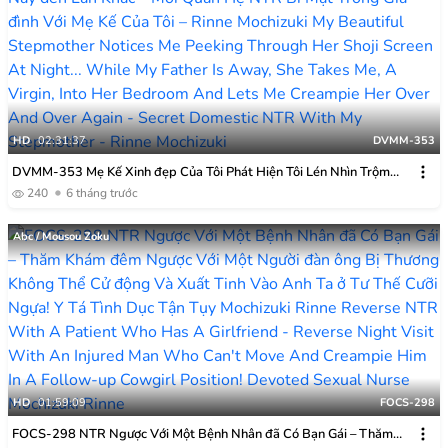
HD
02:31:37
DVMM-353
DVMM-353 Mẹ Kế Xinh đẹp Của Tôi Phát Hiện Tôi Lén Nhìn Trộm
Qua Tấm Bình Phong Của Bà Vào Ban đêm… Trong Khi Bố Tôi Vắng
240
6 tháng trước
Nhà, Bà ấy đưa Tôi, Một Người Còn Trinh, Vào Phòng Ngủ Và để Tôi
Quan Hệ Với Bà ấy Hết Lần Này đến Lần Khác – Mối Quan Hệ NTR Bí
Abc / Mousou Zoku
Mật Trong Gia đình Với Mẹ Kế Của Tôi – Rinne Mochizuki
HD
01:59:09
FOCS-298
FOCS-298 NTR Ngược Với Một Bệnh Nhân đã Có Bạn Gái – Thăm