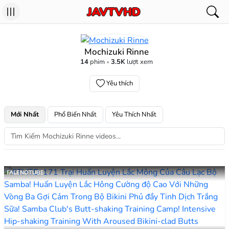
Mochizuki Rinne
14
phim
3.5K
lượt xem
Yêu thích
Mới Nhất
Phổ Biến Nhất
Yêu Thích Nhất
FALENOTUBE